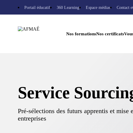
Portail éducatif
360 Learning
Espace médias
Contact e
Nos formations
Nos certificats
Vou
Service Sourcin
Pré-sélections des futurs apprentis et mise e
entreprises