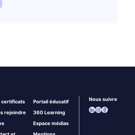
Nous suivre
certificats
Portail éducatif
s rejoindre
360 Learning
es
Espace médias
tact et
Mentions