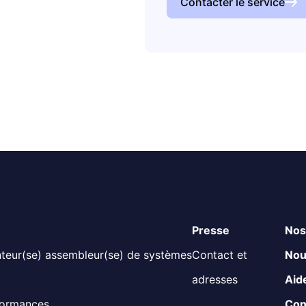
Contacter le service
Presse
Nos 
onteur(se) assembleur(se) de systèmes
Contact et
Nou
adresses
Aid
formances
Con