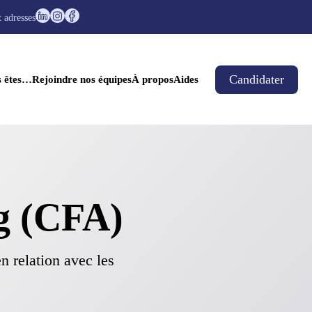
t adresses
Candidater
s êtes…
Rejoindre nos équipes
À propos
Aides
g (CFA)
n relation avec les