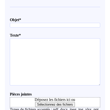
Objet
*
Texte
*
Pièces jointes
Déposez les fichiers ici ou
Sélectionnez des fichiers
Types de fichiers acceptés : pdf, docx, jpeg, jpg, xlsx, ppt,