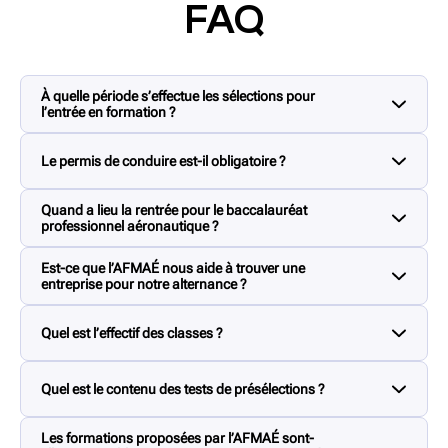
FAQ
À quelle période s’effectue les sélections pour
l’entrée en formation ?
Les inscriptions pour la formation baccalauréat
Le permis de conduire est-il obligatoire ?
professionnel aéronautique ouvrent mi-février.
Non, cependant nous rappelons que les lieux de formations
Quand a lieu la rentrée pour le baccalauréat
et l’entreprise peuvent être éloignés et entraîner des temps de
professionnel aéronautique ?
transports variables.
La formation pour devenir mécanicien aéronautique
Est-ce que l’AFMAÉ nous aide à trouver une
commence en sep
tembre.
entreprise pour notre alternance ?
Si vous validez nos tests de présélections, votre dossier sera
Quel est l’effectif des classes ?
présenté à nos entreprises partenaires qui vous solliciterons
dans le cas où votre profil les intéresse.
Les effectifs des classes sont compris entre 20 et 28 élèves.
Vous vous inscrivez à notre formation avec une entreprise,
Quel est le contenu des tests de présélections ?
nous procéderons à une vérification pour confirmer que le
métier effectué est bien en adéquation avec la formation
Dans un premier temps, un test écrit comportant : des
Les formations proposées par l’AFMAÉ sont-
mathématiques, du français, de la technique et de l’anglais.